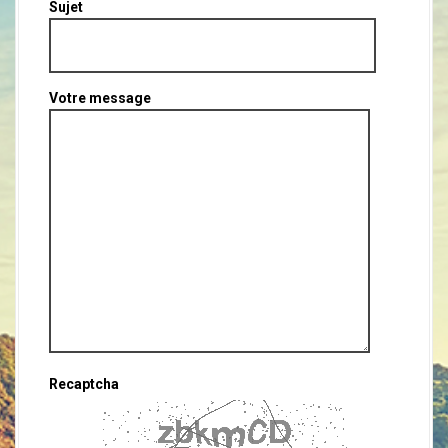
a
Sujet
l
Votre message
Recaptcha