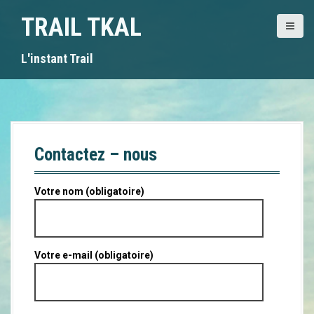
A
TRAIL TKAL
l
l
e
L'instant Trail
r
a
u
c
o
n
Contactez – nous
t
e
n
Votre nom (obligatoire)
u
p
r
i
Votre e-mail (obligatoire)
n
c
i
p