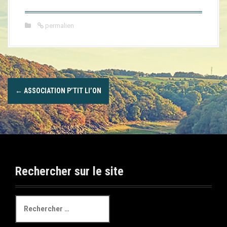
a
l
permalien
N
←
ASSOCIATION P’TIT LI’ON
a
v
i
g
Rechercher sur le site
a
t
R
e
i
c